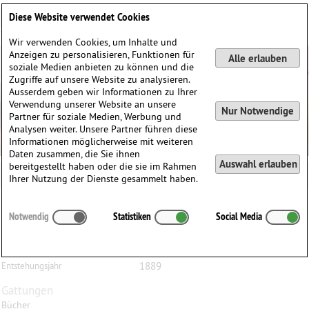
Deutsch
English
0
Diese Website verwendet Cookies
Anmelden / Registrieren
Wir verwenden Cookies, um Inhalte und
Anzeigen zu personalisieren, Funktionen für
Alle erlauben
soziale Medien anbieten zu können und die
Zugriffe auf unsere Website zu analysieren.
Ausserdem geben wir Informationen zu Ihrer
Verwendung unserer Website an unsere
Nur Notwendige
Partner für soziale Medien, Werbung und
Analysen weiter. Unsere Partner führen diese
Informationen möglicherweise mit weiteren
Daten zusammen, die Sie ihnen
Auswahl erlauben
bereitgestellt haben oder die sie im Rahmen
Ihrer Nutzung der Dienste gesammelt haben.
Hermann
Ritter
(1849–1926)
Notwendig
Statistiken
Social Media
Hermann Ritter - 'Der Dreifüssige' oder 'Normal-
Geigensteg'
1889
Entstehungsjahr
Gattungen
Bücher