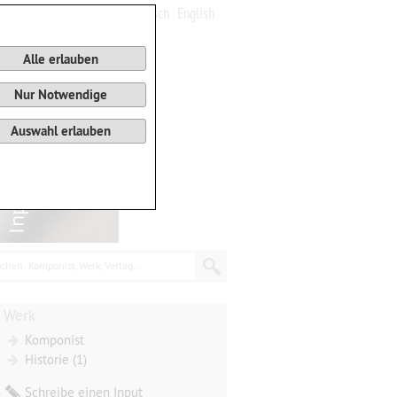
Deutsch
English
0
Warenkorb
Alle erlauben
Nur Notwendige
Auswahl erlauben
chen: Komponist, Werk, Verlag...
Werk
Komponist
Historie (1)
Schreibe einen Input