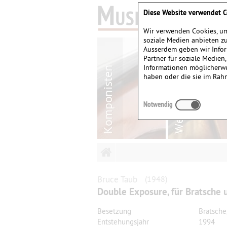
Diese Website verwendet C
Wir verwenden Cookies, um
soziale Medien anbieten zu
Ausserdem geben wir Infor
Partner für soziale Medien
Informationen möglicherwe
haben oder die sie im Rah
Notwendig
Bruce
Taub
(1948)
Double Exposure, für Bratsche 
Besetzung
Bratsche
Entstehungsjahr
1994