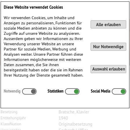
Deutsch
English
0
Diese Website verwendet Cookies
Anmelden / Registrieren
Wir verwenden Cookies, um Inhalte und
Anzeigen zu personalisieren, Funktionen für
Alle erlauben
soziale Medien anbieten zu können und die
Zugriffe auf unsere Website zu analysieren.
Ausserdem geben wir Informationen zu Ihrer
Verwendung unserer Website an unsere
Nur Notwendige
Partner für soziale Medien, Werbung und
Analysen weiter. Unsere Partner führen diese
Informationen möglicherweise mit weiteren
Daten zusammen, die Sie ihnen
Auswahl erlauben
bereitgestellt haben oder die sie im Rahmen
Ihrer Nutzung der Dienste gesammelt haben.
Alexander
Presuhn
(1870–1950)
Notwendig
Statistiken
Social Media
Das Alter, kleines Stimmungsbild zu Eichendorffs
Dichtung, B-dur, für Bratsche und Klavier
Bratsche, Klavier
Besetzung
1940
Entstehungsjahr
Originalbesetzung
Klassifikation