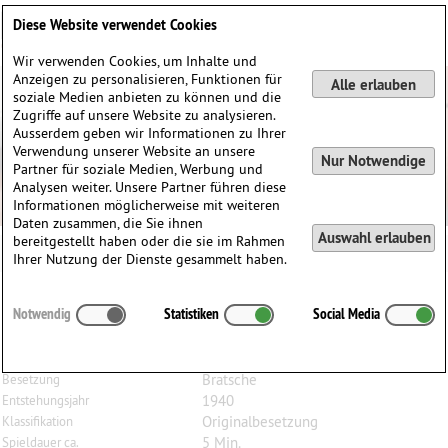
Deutsch
English
0
Diese Website verwendet Cookies
Anmelden / Registrieren
Wir verwenden Cookies, um Inhalte und
Anzeigen zu personalisieren, Funktionen für
Alle erlauben
soziale Medien anbieten zu können und die
Zugriffe auf unsere Website zu analysieren.
Ausserdem geben wir Informationen zu Ihrer
Verwendung unserer Website an unsere
Nur Notwendige
Partner für soziale Medien, Werbung und
Analysen weiter. Unsere Partner führen diese
Informationen möglicherweise mit weiteren
Daten zusammen, die Sie ihnen
Auswahl erlauben
bereitgestellt haben oder die sie im Rahmen
Ihrer Nutzung der Dienste gesammelt haben.
Gideon
Klein
(1919–1945)
Notwendig
Statistiken
Social Media
Preludium für Bratsche
(zusammen mit dem Duo)
Bratsche
Besetzung
1940
Entstehungsjahr
Originalbesetzung
Klassifikation
5 Min.
Spieldauer ca.