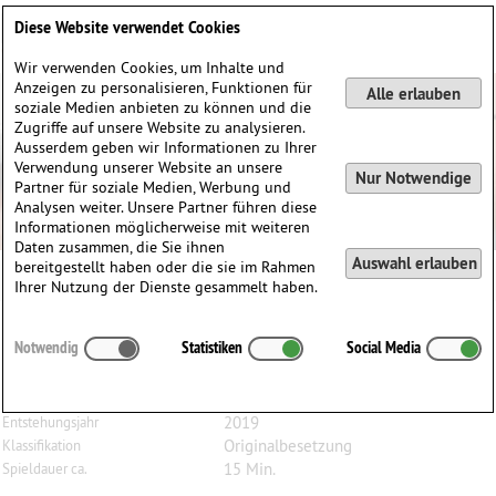
Deutsch
English
0
Diese Website verwendet Cookies
Anmelden / Registrieren
Wir verwenden Cookies, um Inhalte und
Anzeigen zu personalisieren, Funktionen für
Alle erlauben
soziale Medien anbieten zu können und die
Zugriffe auf unsere Website zu analysieren.
Ausserdem geben wir Informationen zu Ihrer
Verwendung unserer Website an unsere
Nur Notwendige
Partner für soziale Medien, Werbung und
Analysen weiter. Unsere Partner führen diese
Informationen möglicherweise mit weiteren
Daten zusammen, die Sie ihnen
Auswahl erlauben
bereitgestellt haben oder die sie im Rahmen
Ihrer Nutzung der Dienste gesammelt haben.
Aaron
Holloway-Nahum
(1983)
Notwendig
Statistiken
Social Media
The New Hymns, für Bratsche und Elektronik
Bratsche, Elektronik
Besetzung
2019
Entstehungsjahr
Originalbesetzung
Klassifikation
15 Min.
Spieldauer ca.