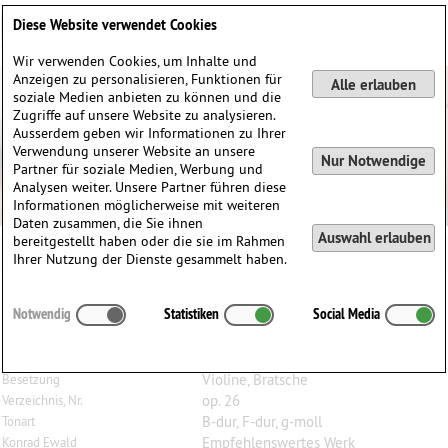
Deutsch
English
0
Diese Website verwendet Cookies
Anmelden / Registrieren
Wir verwenden Cookies, um Inhalte und
Anzeigen zu personalisieren, Funktionen für
Alle erlauben
soziale Medien anbieten zu können und die
Zugriffe auf unsere Website zu analysieren.
Ausserdem geben wir Informationen zu Ihrer
Verwendung unserer Website an unsere
Nur Notwendige
Partner für soziale Medien, Werbung und
Analysen weiter. Unsere Partner führen diese
Informationen möglicherweise mit weiteren
Daten zusammen, die Sie ihnen
Auswahl erlauben
bereitgestellt haben oder die sie im Rahmen
Philippe Hurel
Ihrer Nutzung der Dienste gesammelt haben.
Peter
Hänsel
(1770–1831)
Notwendig
Statistiken
Social Media
3 Duos, op. 26 (B/F/g), für Violine und Bratsche
(Jappe 176)
Violine, Bratsche
Besetzung
op. 26
Verzeichnis, Nr.
B-dur, F-dur, g-moll
Tonart
Empfehlenswertes Werk
Konrad Ewald