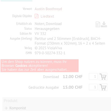
Vorwort
Austin Boothroyd
Digitale Objekte
Liedtext
Erhältlich als
Noten, Download
Status
Herausgegeben
Edition Nr
VV 332
Ausgabe (Umfang)
Partitur und 2 Stimmen [Erstdruck], BACH-
Format (230mm x 302mm), 16 + 2 x 4 Seiten
Verlag
© 2025 ViolaViva
ISMN
979-0-50274-332-1
Um den Shop nutzen zu können, muss Ihr
Browser
Cookies
akzeptieren!
Sie haben das zur Zeit aber ausgeschaltet...
12.00 CHF
Download
15.00 CHF
Gedruckte Ausgabe
Produkt
Komponist