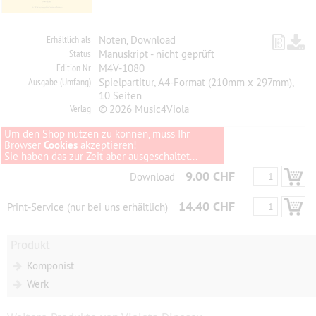
Erhältlich als
Noten, Download
Status
Manuskript - nicht geprüft
Edition Nr
M4V-1080
Ausgabe (Umfang)
Spielpartitur, A4-Format (210mm x 297mm),
10 Seiten
Verlag
© 2026 Music4Viola
Um den Shop nutzen zu können, muss Ihr
Browser
Cookies
akzeptieren!
Sie haben das zur Zeit aber ausgeschaltet...
9.00 CHF
Download
14.40 CHF
Print-Service (nur bei uns erhältlich)
Produkt
Komponist
Werk