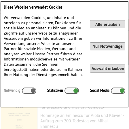
Deutsch
English
0
Diese Website verwendet Cookies
Anmelden / Registrieren
Wir verwenden Cookies, um Inhalte und
Anzeigen zu personalisieren, Funktionen für
Alle erlauben
soziale Medien anbieten zu können und die
Zugriffe auf unsere Website zu analysieren.
Ausserdem geben wir Informationen zu Ihrer
Verwendung unserer Website an unsere
Nur Notwendige
Partner für soziale Medien, Werbung und
Analysen weiter. Unsere Partner führen diese
Informationen möglicherweise mit weiteren
Daten zusammen, die Sie ihnen
Auswahl erlauben
bereitgestellt haben oder die sie im Rahmen
Ihrer Nutzung der Dienste gesammelt haben.
Soul
Notwendig
Statistiken
Social Media
Dinescu, Violeta
(1953)
für Bratsche und Klavier / Cembalo
Hommage an Eminescu für Viola und Klavier -
Auftrag zum 200. Todestag von Mihai
Eminescu