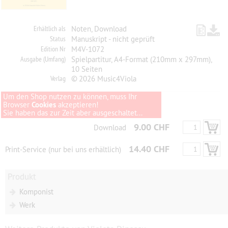
Erhältlich als
Noten, Download
Status
Manuskript - nicht geprüft
Edition Nr
M4V-1072
Ausgabe (Umfang)
Spielpartitur, A4-Format (210mm x 297mm),
10 Seiten
Verlag
© 2026 Music4Viola
Um den Shop nutzen zu können, muss Ihr
Browser
Cookies
akzeptieren!
Sie haben das zur Zeit aber ausgeschaltet...
9.00 CHF
Download
14.40 CHF
Print-Service (nur bei uns erhältlich)
Produkt
Komponist
Werk