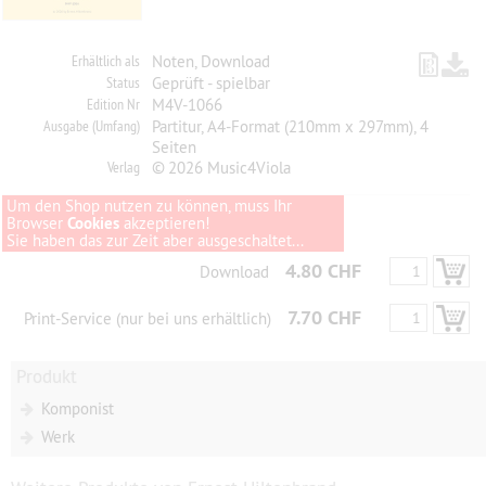
Erhältlich als
Noten, Download
Status
Geprüft - spielbar
Edition Nr
M4V-1066
Ausgabe (Umfang)
Partitur, A4-Format (210mm x 297mm), 4
Seiten
Verlag
© 2026 Music4Viola
Um den Shop nutzen zu können, muss Ihr
Browser
Cookies
akzeptieren!
Sie haben das zur Zeit aber ausgeschaltet...
4.80 CHF
Download
7.70 CHF
Print-Service (nur bei uns erhältlich)
Produkt
Komponist
Werk