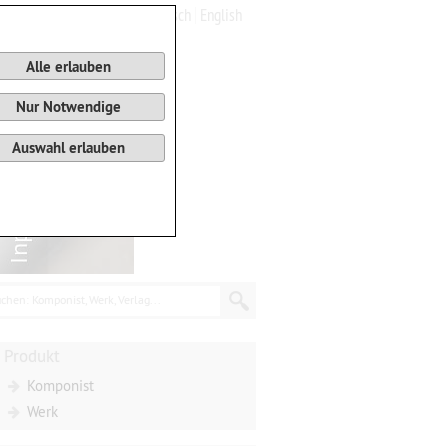
Deutsch
English
0
Warenkorb
Alle erlauben
Nur Notwendige
Auswahl erlauben
chen: Komponist, Werk, Verlag...
Produkt
Komponist
Werk