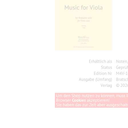
Erhältlich als
Noten
Status
Geprüf
Edition Nr
M4V-1
Ausgabe (Umfang)
Brats
Verlag
© 202
Um den Shop nutzen zu können, muss I
Browser
Cookies
akzeptieren!
Sie haben das zur Zeit aber ausgeschalte