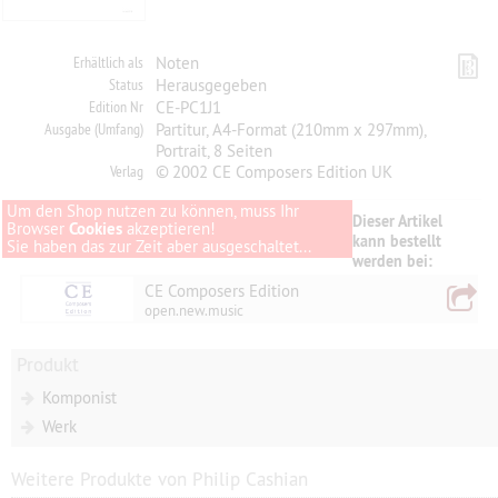
Erhältlich als
Noten
Status
Herausgegeben
Edition Nr
CE-PC1J1
Ausgabe (Umfang)
Partitur, A4-Format (210mm x 297mm),
Portrait, 8 Seiten
Verlag
© 2002 CE Composers Edition UK
Um den Shop nutzen zu können, muss Ihr
Dieser Artikel
Browser
Cookies
akzeptieren!
kann bestellt
Sie haben das zur Zeit aber ausgeschaltet...
werden bei:
CE Composers Edition
open.new.music
Produkt
Komponist
Werk
Weitere Produkte von Philip Cashian