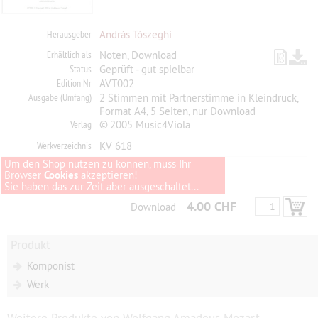
Herausgeber
András Tószeghi
Erhältlich als
Noten, Download
Status
Geprüft - gut spielbar
Edition Nr
AVT002
Ausgabe (Umfang)
2 Stimmen mit Partnerstimme in Kleindruck,
Format A4, 5 Seiten, nur Download
Verlag
© 2005 Music4Viola
Werkverzeichnis
KV 618
Um den Shop nutzen zu können, muss Ihr
Browser
Cookies
akzeptieren!
Sie haben das zur Zeit aber ausgeschaltet...
4.00 CHF
Download
Produkt
Komponist
Werk