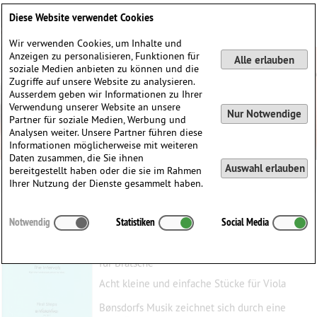
Deutsch
English
0
Diese Website verwendet Cookies
Anmelden / Registrieren
Wir verwenden Cookies, um Inhalte und
Anzeigen zu personalisieren, Funktionen für
Alle erlauben
soziale Medien anbieten zu können und die
Zugriffe auf unsere Website zu analysieren.
Ausserdem geben wir Informationen zu Ihrer
Verwendung unserer Website an unsere
Nur Notwendige
Partner für soziale Medien, Werbung und
Analysen weiter. Unsere Partner führen diese
Informationen möglicherweise mit weiteren
Daten zusammen, die Sie ihnen
Auswahl erlauben
bereitgestellt haben oder die sie im Rahmen
Ihrer Nutzung der Dienste gesammelt haben.
Die Intervalle
Notwendig
Statistiken
Social Media
Bønsdorf, Michael
(1965)
für Bratsche
Acht kleine und einfache Stücke für Viola
Bønsdorfs Musik zeichnet sich durch eine