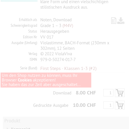
klare Form und einen vielschichtigen
stilistischen Ausdruck aus.
Erhältlich als
Noten, Download
Schwierigkeitsgrad
Grade 1 – 3
(M4V)
Status
Herausgegeben
Edition Nr
VV 017
Ausgabe (Umfang)
Violastimme, BACH-Format (230mm x
302mm), 12 Seiten
Verlag
© 2022 ViolaViva
ISMN
979-0-50274-017-7
Serie (Band)
First Steps · Klassen 1-3
(#2)
Um den Shop nutzen zu können, muss Ihr
Browser
Cookies
akzeptieren!
Sie haben das zur Zeit aber ausgeschaltet...
8.00 CHF
Download
10.00 CHF
Gedruckte Ausgabe
Produkt