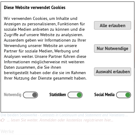
Deutsch
English
0
Diese Website verwendet Cookies
Anmelden / Registrieren
Wir verwenden Cookies, um Inhalte und
Anzeigen zu personalisieren, Funktionen für
Alle erlauben
soziale Medien anbieten zu können und die
Zugriffe auf unsere Website zu analysieren.
Ausserdem geben wir Informationen zu Ihrer
Verwendung unserer Website an unsere
Nur Notwendige
Partner für soziale Medien, Werbung und
Analysen weiter. Unsere Partner führen diese
Informationen möglicherweise mit weiteren
Daten zusammen, die Sie ihnen
Auswahl erlauben
bereitgestellt haben oder die sie im Rahmen
Ihrer Nutzung der Dienste gesammelt haben.
Mary
Mageau
(1934)
Notwendig
Statistiken
Social Media
∗
04.09.1934 in
Milwaukee, Wisconsin, USA
Konrad Ewald
Die beiden Solowerke -
Contrasts in Continuum
und
Statement and Variations
- sind wohl bei Dilettanten nicht gut aufgehoben. Während im ersten Stück Spezialzeichen vorkommen, lassen sich im zweiten,
... lesen Sie weiter. Anmelden oder kostenlos registrieren hier...
Werke