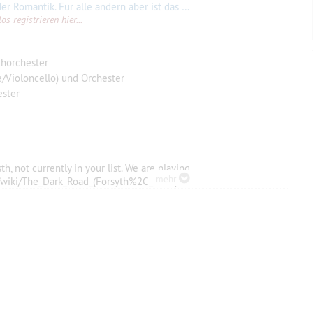
l ein rechtes Violakonzert, von A bis Z bratschistisch empfunden. Die Doppelgriffe machen keinerlei Mühe. Nach
s registrieren hier...
chorchester
e/Violoncello) und Orchester
ester
h, not currently in your list. We are playing
mehr
rg/wiki/The_Dark_Road_(Forsyth%2C_Cecil)