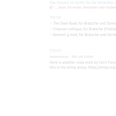
Das
Konzert
ist nichts für die Verächter der Romantik. Für alle andern aber ist das einma
... lesen Sie weiter. Anmelden oder kostenlo
Werke
•
The Dark Road, für Bratsche und Strei
•
Chanson celtique, für Bratsche (Violin
•
Konzert g-moll, für Bratsche und Orch
Inputs
msansoucie
:
Not yet listed
Here is another viola work by Cecil Foryst
this in my string group. https://imslp.o