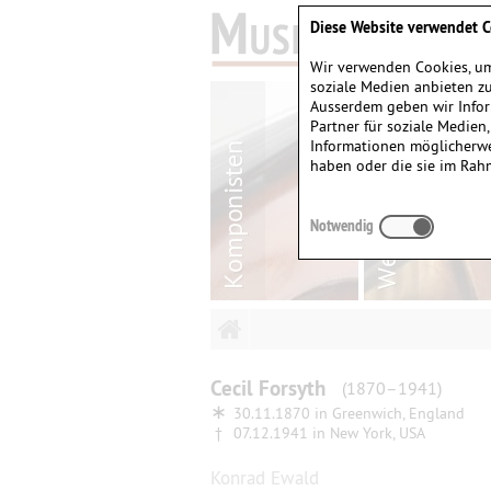
Diese Website verwendet C
Wir verwenden Cookies, um
soziale Medien anbieten zu
Ausserdem geben wir Infor
Partner für soziale Medien
Informationen möglicherwe
haben oder die sie im Rah
Notwendig
Cecil
Forsyth
(1870–1941)
∗
30.11.1870 in
Greenwich, England
†
07.12.1941 in
New York, USA
Konrad Ewald