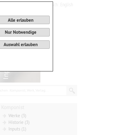
Deutsch
English
0
Warenkorb
Alle erlauben
Nur Notwendige
Auswahl erlauben
chen: Komponist, Werk, Verlag...
Komponist
Werke (3)
Historie (3)
Inputs (1)