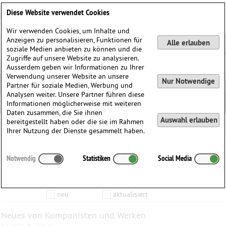
Deutsch
English
0
Diese Website verwendet Cookies
Anmelden / Registrieren
Wir verwenden Cookies, um Inhalte und
Anzeigen zu personalisieren, Funktionen für
Alle erlauben
soziale Medien anbieten zu können und die
Zugriffe auf unsere Website zu analysieren.
Ausserdem geben wir Informationen zu Ihrer
Verwendung unserer Website an unsere
Nur Notwendige
Partner für soziale Medien, Werbung und
Analysen weiter. Unsere Partner führen diese
Informationen möglicherweise mit weiteren
Daten zusammen, die Sie ihnen
Auswahl erlauben
bereitgestellt haben oder die sie im Rahmen
Ihrer Nutzung der Dienste gesammelt haben.
Inhalte die vom
bis zum
Notwendig
Statistiken
Social Media
Anzeigen
aktualisiert wurden…
Filtern nach:
Komponist
Werk
Produkt
neu
aktualisiert
Neues von Komponisten und Werken