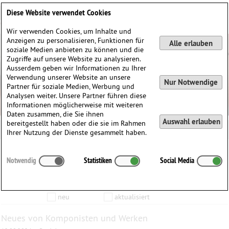
Deutsch
English
0
Diese Website verwendet Cookies
Anmelden / Registrieren
Wir verwenden Cookies, um Inhalte und
Anzeigen zu personalisieren, Funktionen für
Alle erlauben
soziale Medien anbieten zu können und die
Zugriffe auf unsere Website zu analysieren.
Ausserdem geben wir Informationen zu Ihrer
Verwendung unserer Website an unsere
Nur Notwendige
Partner für soziale Medien, Werbung und
Analysen weiter. Unsere Partner führen diese
Informationen möglicherweise mit weiteren
Daten zusammen, die Sie ihnen
Auswahl erlauben
bereitgestellt haben oder die sie im Rahmen
Ihrer Nutzung der Dienste gesammelt haben.
Inhalte die vom
bis zum
Notwendig
Statistiken
Social Media
Anzeigen
aktualisiert wurden…
Filtern nach:
Komponist
Werk
Produkt
neu
aktualisiert
Neues von Komponisten und Werken