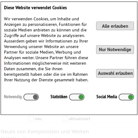
Deutsch
English
0
Diese Website verwendet Cookies
Anmelden / Registrieren
Wir verwenden Cookies, um Inhalte und
Anzeigen zu personalisieren, Funktionen für
Alle erlauben
soziale Medien anbieten zu können und die
Zugriffe auf unsere Website zu analysieren.
Ausserdem geben wir Informationen zu Ihrer
Verwendung unserer Website an unsere
Nur Notwendige
Partner für soziale Medien, Werbung und
Analysen weiter. Unsere Partner führen diese
Informationen möglicherweise mit weiteren
Daten zusammen, die Sie ihnen
Auswahl erlauben
bereitgestellt haben oder die sie im Rahmen
Ihrer Nutzung der Dienste gesammelt haben.
Inhalte die vom
bis zum
Notwendig
Statistiken
Social Media
Anzeigen
aktualisiert wurden…
Filtern nach:
Komponist
Werk
Produkt
neu
aktualisiert
Neues von Komponisten und Werken