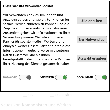
Deutsch
English
0
Diese Website verwendet Cookies
Anmelden / Registrieren
Wir verwenden Cookies, um Inhalte und
Anzeigen zu personalisieren, Funktionen für
Alle erlauben
soziale Medien anbieten zu können und die
Zugriffe auf unsere Website zu analysieren.
Ausserdem geben wir Informationen zu Ihrer
Verwendung unserer Website an unsere
Nur Notwendige
Partner für soziale Medien, Werbung und
Analysen weiter. Unsere Partner führen diese
Informationen möglicherweise mit weiteren
Daten zusammen, die Sie ihnen
Auswahl erlauben
bereitgestellt haben oder die sie im Rahmen
Ihrer Nutzung der Dienste gesammelt haben.
Inhalte die vom
bis zum
Notwendig
Statistiken
Social Media
Anzeigen
aktualisiert wurden…
Filtern nach:
Komponist
Werk
Produkt
neu
aktualisiert
Neues von Komponisten und Werken