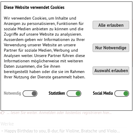
Deutsch
English
0
Diese Website verwendet Cookies
Anmelden / Registrieren
Wir verwenden Cookies, um Inhalte und
Anzeigen zu personalisieren, Funktionen für
Alle erlauben
soziale Medien anbieten zu können und die
Zugriffe auf unsere Website zu analysieren.
Ausserdem geben wir Informationen zu Ihrer
Verwendung unserer Website an unsere
Nur Notwendige
Partner für soziale Medien, Werbung und
Analysen weiter. Unsere Partner führen diese
Informationen möglicherweise mit weiteren
Daten zusammen, die Sie ihnen
Auswahl erlauben
bereitgestellt haben oder die sie im Rahmen
Helmut Pfrommer
Ihrer Nutzung der Dienste gesammelt haben.
Helmut
Pfrommer
(1939)
Notwendig
Statistiken
Social Media
Konrad Ewald
Helmut Pfrommer hat im eigenen Verlag (ViolaViva) zahlreiche Transkriptionen für Bratsche publiziert, u. a. Violinsonaten von Beethoven und Mozart, aber auch Violastimmen als Ersatz für Cellostimmen in
... lesen Sie weiter. Anmelden oder kostenlos registrieren hier...
Werke
•
Happy Birthday to you, B-dur, für Violine, Bratsche und Violoncello