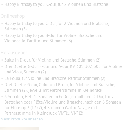
•
Happy Birthday to you, C-dur, für 2 Violinen und Bratsche
Onlineshop
•
Happy birthday to you C-Dur, für 2 Violinen und Bratsche,
Stimmen (3)
•
Happy birthday to you B-dur, für Violine, Bratsche und
Violoncello, Partitur und Stimmen (3)
Herausgeber
•
Suite in D-dur, für Violine und Bratsche, Stimmen (2)
•
Drei Duette, G-dur, F-dur und A-dur, KV 301, 302, 305, für Violine
und Viola, Stimmen (2)
•
La Follia, für Violine und Bratsche, Partitur, Stimmen (2)
•
Drei Duette G-dur, C-dur und B-dur, für Violine und Bratsche,
Stimmen (2), jeweils mit Partnerstimme in Kleindruck
•
6 Sonaten, Heft 1: Sonaten in G-Dur, e-moll und D-Dur, für 2
Bratschen oder Flöte/Violine und Bratsche, nach den 6 Sonaten
für Flöte op.2 (1727), 4 Stimmen (Va1 u. Va2, je mit
Partnerstimme in Kleindruck, Vi/Fl1, Vi/Fl2)
Mehr Produkte ansehen…