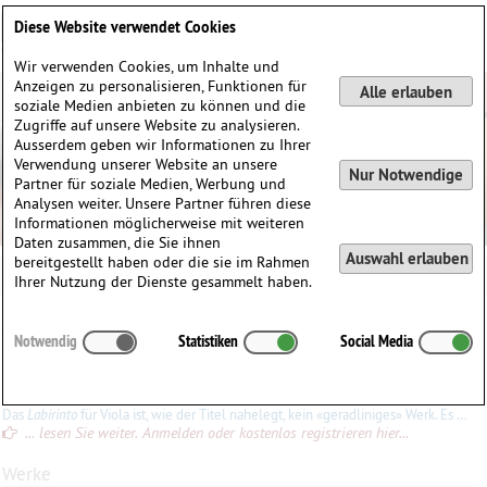
Deutsch
English
0
Diese Website verwendet Cookies
Anmelden / Registrieren
Wir verwenden Cookies, um Inhalte und
Anzeigen zu personalisieren, Funktionen für
Alle erlauben
soziale Medien anbieten zu können und die
Zugriffe auf unsere Website zu analysieren.
Ausserdem geben wir Informationen zu Ihrer
Verwendung unserer Website an unsere
Nur Notwendige
Partner für soziale Medien, Werbung und
Analysen weiter. Unsere Partner führen diese
Informationen möglicherweise mit weiteren
Daten zusammen, die Sie ihnen
Auswahl erlauben
bereitgestellt haben oder die sie im Rahmen
Jan Maegaard
Ihrer Nutzung der Dienste gesammelt haben.
Jan
Maegaard
(1926)
Notwendig
Statistiken
Social Media
∗
14.04.1926 in
Kopenhagen, Dänemark
Konrad Ewald
Das
Labirinto
für Viola ist, wie der Titel nahelegt, kein «geradliniges» Werk. Es gibt da zwei verschiedene Eingänge und zwei Ausgänge, und die Wanderung führt durch 7 Sektionen, die jeweils 4
... lesen Sie weiter. Anmelden oder kostenlos registrieren hier...
Werke