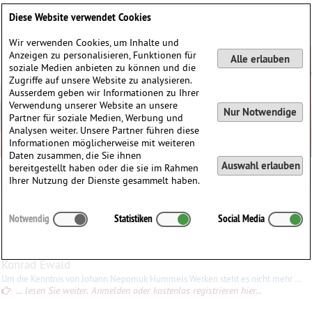
Deutsch
English
0
Diese Website verwendet Cookies
Anmelden / Registrieren
Wir verwenden Cookies, um Inhalte und
Anzeigen zu personalisieren, Funktionen für
Alle erlauben
soziale Medien anbieten zu können und die
Zugriffe auf unsere Website zu analysieren.
Ausserdem geben wir Informationen zu Ihrer
Verwendung unserer Website an unsere
Nur Notwendige
Partner für soziale Medien, Werbung und
Analysen weiter. Unsere Partner führen diese
Informationen möglicherweise mit weiteren
Daten zusammen, die Sie ihnen
Auswahl erlauben
bereitgestellt haben oder die sie im Rahmen
Johann Nepomuk Hummel
Ihrer Nutzung der Dienste gesammelt haben.
Johann Nepomuk
Hummel
(1778–1837)
Notwendig
Statistiken
Social Media
∗
14.11.1778 in
Bratislava, Slowakei
†
17.10.1837 in
Weimar, Deutschland
Konrad Ewald
Um die Kenntnis von Johann Nepomuk Hummels Werken steht es nicht mehr so schlecht wie auch schon. Die Klavierkonzerte sind auf CD zu haben; die drei Streichquartette op. 30 sind bei SJ Music wieder erschienen. Die
... lesen Sie weiter. Anmelden oder kostenlos registrieren hier...