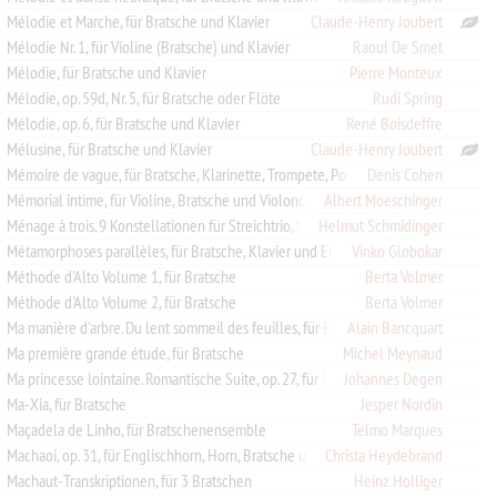
Mélodie et Marche, für Bratsche und Klavier
Claude-Henry Joubert
Mélodie Nr. 1, für Violine (Bratsche) und Klavier
Raoul De Smet
Mélodie, für Bratsche und Klavier
Pierre Monteux
Mélodie, op. 59d, Nr. 5, für Bratsche oder Flöte
Rudi Spring
Mélodie, op. 6, für Bratsche und Klavier
René Boisdeffre
Mélusine, für Bratsche und Klavier
Claude-Henry Joubert
Denis Cohen
Mémoire de vague, für Bratsche, Klarinette, Trompete, Posaune und Kontrabass
Mémorial intime, für Violine, Bratsche und Violoncello
Albert Moeschinger
Helmut Schmidinger
Ménage à trois. 9 Konstellationen für Streichtrio, für Violine, Bratsche und Violoncello
Métamorphoses parallèles, für Bratsche, Klavier und Elektronik
Vinko Globokar
Méthode d'Alto Volume 1, für Bratsche
Berta Volmer
Méthode d'Alto Volume 2, für Bratsche
Berta Volmer
Alain Bancquart
Ma manière d'arbre. Du lent sommeil des feuilles, für Bratsche und 10 Instrumente
Ma première grande étude, für Bratsche
Michel Meynaud
Johannes Degen
Ma princesse lointaine. Romantische Suite, op. 27, für Bratsche und Klavier
Ma-Xia, für Bratsche
Jesper Nordin
Maçadela de Linho, für Bratschenensemble
Telmo Marques
Machaoi, op. 31, für Englischhorn, Horn, Bratsche und Violoncello
Christa Heydebrand
Machaut-Transkriptionen, für 3 Bratschen
Heinz Holliger