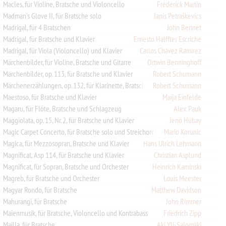
Macles, für Violine, Bratsche und Violoncello
Frédérick Martin
Madman's Glove II, für Bratsche solo
Janis Petraškevics
Madrigal, für 4 Bratschen
John Bennet
Madrigal, für Bratsche und Klavier
Ernesto Halffter Escriche
Madrigal, für Viola (Violoncello) und Klavier
Carlos Chávez Ramírez
Märchenbilder, für Violine, Bratsche und Gitarre
Ortwin Benninghoff
Märchenbilder, op. 113, für Bratsche und Klavier
Robert Schumann
Märchenerzählungen, op. 132, für Klarinette, Bratsche und Klavier
Robert Schumann
Maestoso, für Bratsche und Klavier
Maija Einfelde
Magaru, für Flöte, Bratsche und Schlagzeug
Alex Pauk
Maggiolata, op. 15, Nr. 2, für Bratsche und Klavier
Jenö Hubay
Magic Carpet Concerto, für Bratsche solo und Streichorchester
Mario Korunic
Magica, für Mezzosopran, Bratsche und Klavier
Hans Ulrich Lehmann
Magnificat, Asp 114, für Bratsche und Klavier
Christian Asplund
Magnificat, für Sopran, Bratsche und Orchester
Heinrich Kaminski
Magreb, für Bratsche und Orchester
Louis Meester
Magyar Rondo, für Bratsche
Matthew Davidson
Mahurangi, für Bratsche
John Rimmer
Maienmusik, für Bratsche, Violoncello und Kontrabass
Friedrich Zipp
Mailla, für Bratsche
Aki Yli-Salomäki