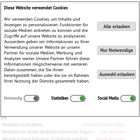
Deutsch
English
0
Diese Website verwendet Cookies
Anmelden / Registrieren
Wir verwenden Cookies, um Inhalte und
Anzeigen zu personalisieren, Funktionen für
Alle erlauben
soziale Medien anbieten zu können und die
Zugriffe auf unsere Website zu analysieren.
Ausserdem geben wir Informationen zu Ihrer
Verwendung unserer Website an unsere
Nur Notwendige
Partner für soziale Medien, Werbung und
Analysen weiter. Unsere Partner führen diese
Informationen möglicherweise mit weiteren
Daten zusammen, die Sie ihnen
Auswahl erlauben
bereitgestellt haben oder die sie im Rahmen
Ihrer Nutzung der Dienste gesammelt haben.
Alle
A
B
C
D
E
F
G
H
I
J
K
L
M
N
O
P
Q
Notwendig
Statistiken
Social Media
R
S
T
U
V
W
X
Y
Z
0-9
M
Méditation, für Bratsche
Maxence Grimbert-Barré
Méditation, für Violine (Bratsche/Violoncello), Orgel und Harfe (Klavier)
Paul Rougnon
Mélodie et danse hébraique, für Bratsche und Klavier
Arkadie Kouguell