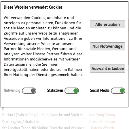
Deutsch
English
0
Diese Website verwendet Cookies
Anmelden / Registrieren
Wir verwenden Cookies, um Inhalte und
Anzeigen zu personalisieren, Funktionen für
Alle erlauben
soziale Medien anbieten zu können und die
Zugriffe auf unsere Website zu analysieren.
Ausserdem geben wir Informationen zu Ihrer
Verwendung unserer Website an unsere
Nur Notwendige
Partner für soziale Medien, Werbung und
Analysen weiter. Unsere Partner führen diese
Informationen möglicherweise mit weiteren
Daten zusammen, die Sie ihnen
Auswahl erlauben
bereitgestellt haben oder die sie im Rahmen
Ihrer Nutzung der Dienste gesammelt haben.
Alle
A
B
C
D
E
F
G
H
I
J
K
L
M
N
O
P
Q
Notwendig
Statistiken
Social Media
R
S
T
U
V
W
X
Y
Z
0-9
Y
Kee Yong Chong
Ye Huo I (Twitch Fire), für Solo Bratsche und Streichensemble (Streichorchester)
Yearning, für 2 Bratschen
Sharon Ruchman
Yet Another Tango, für Violine, Bratsche und Violoncello
Katrina Wreede