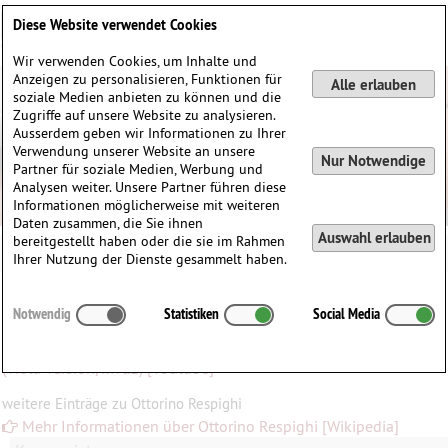
Deutsch
English
0
Diese Website verwendet Cookies
Anmelden / Registrieren
Wir verwenden Cookies, um Inhalte und
Anzeigen zu personalisieren, Funktionen für
Alle erlauben
soziale Medien anbieten zu können und die
Zugriffe auf unsere Website zu analysieren.
Ausserdem geben wir Informationen zu Ihrer
Verwendung unserer Website an unsere
Nur Notwendige
Partner für soziale Medien, Werbung und
Analysen weiter. Unsere Partner führen diese
Informationen möglicherweise mit weiteren
Daten zusammen, die Sie ihnen
Auswahl erlauben
bereitgestellt haben oder die sie im Rahmen
Ihrer Nutzung der Dienste gesammelt haben.
Mediathek
Ottorino Respighi
Notwendig
Statistiken
Social Media
zum Werk
Ottorino Respighi - Antiche Danze ed Arie Per Liuto, Suite no.3
(Viola Version, mvt.1) [Youtube]
weitere Einträge zu Ottorino Respighi
Mehr Informationen über Ottorino Respighi [Wikipedia]