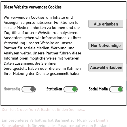
Deutsch
English
0
Diese Website verwendet Cookies
Anmelden / Registrieren
Wir verwenden Cookies, um Inhalte und
Anzeigen zu personalisieren, Funktionen für
Alle erlauben
soziale Medien anbieten zu können und die
Zugriffe auf unsere Website zu analysieren.
Ausserdem geben wir Informationen zu Ihrer
Verwendung unserer Website an unsere
Nur Notwendige
Partner für soziale Medien, Werbung und
Analysen weiter. Unsere Partner führen diese
Informationen möglicherweise mit weiteren
Daten zusammen, die Sie ihnen
Auswahl erlauben
bereitgestellt haben oder die sie im Rahmen
Ihrer Nutzung der Dienste gesammelt haben.
Yuri Abramovich Bashmet • Teil 2
Notwendig
Statistiken
Social Media
von Mascha Seitz
Den Teil 1 über Yuri A. Bashmet finden Sie hier...
Ein besonderes Verhältnis hat Bashmet zur Musik von
Dimitri
Schostakowitsch
. Sie zeige alles Paradoxe auf, was in Russland