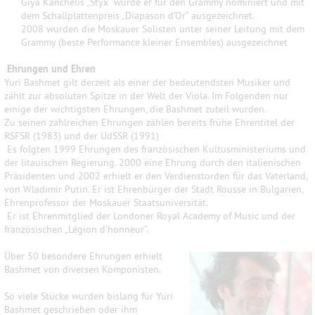
Giya Kanchelis „Styx“ wurde er für den Grammy nominiert und mit
dem Schallplattenpreis „Diapason d'Or“ ausgezeichnet.
2008 wurden die Moskauer Solisten unter seiner Leitung mit dem
Grammy (beste Performance kleiner Ensembles) ausgezeichnet
Ehrungen und Ehren
Yuri Bashmet gilt derzeit als einer der bedeutendsten Musiker und
zählt zur absoluten Spitze in der Welt der Viola. Im Folgenden nur
einige der wichtigsten Ehrungen, die Bashmet zuteil wurden.
Zu sein
en zahlreichen Ehrungen zählen bereits frühe Ehrentitel der
RSFSR (1983) und der UdSSR (1991)
Es folgten 1999 Ehrungen d
es französischen Kultusministeriums und
der litauischen Regierung. 2000 eine Ehrung durch den italienischen
Präsidenten und 2002 erhielt er den Verdienstorden für das Vaterland,
von Wladimir Putin. Er ist Ehrenbürger der Stadt Rousse in Bulgarien,
Ehrenprofessor der Moskauer Staatsuniversität.
Er ist Ehrenmitglied der Londoner Royal Academy of Music und der
französischen „Légion d'honneur“.
Über 50 besondere Ehrungen erhielt
Bashmet von diversen Komponisten.
So viele Stücke wurden bislang für Yuri
Bashmet geschrieben oder ihm