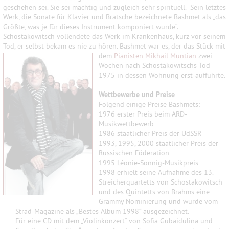
geschehen sei. Sie sei mächtig und zugleich sehr spirituell. Sein letztes
Werk, die Sonate für Klavier und Bratsche bezeichnete Bashmet als „das
Größte, was je für dieses Instrument komponiert wurde“.
Schostakowitsch vollendete das Werk im Krankenhaus, kurz vor seinem
Tod, er selbst bekam es nie zu hören.
Bashmet war
es, der das Stück mit
dem
Pianisten Mikhail Muntian
zwei
Wochen nach Schostakowitschs Tod
1975 in dessen Wohnung erst-aufführte.
Wettbewerbe und Preise
Folgend einige Preise Bashmets:
1976 erster Preis beim ARD-
Musikwettbewerb
1986 staatlicher Preis der UdSSR
1993, 1995, 2000 staatlicher Preis der
Russischen Föderation
1995 Léonie-Sonnig-Musikpreis
1998 erhielt seine Aufnahme des 13.
Streicherquartetts von Schostakowitsch
und des Quintetts von Brahms eine
Grammy Nominierung und wurde vom
Strad-Magazine als „Bestes Album 1998“ ausgezeichnet.
Für eine CD mit dem „Violinkonzert“ von Sofia Gubaidulina und