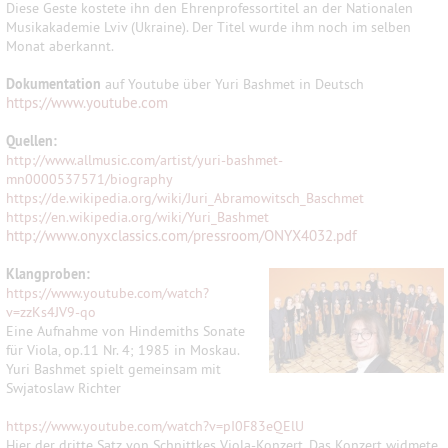
Diese Geste kostete ihn den Ehrenprofessortitel an der Nationalen
Musikakademie Lviv (Ukraine). Der Titel wurde ihm noch im selben
Monat aberkannt.
Dokumentation
auf Youtube über Yuri Bashmet in Deutsch
https://www.youtube.com
Quellen:
http://www.allmusic.com/artist/yuri-bashmet-
mn0000537571/biography
https://de.wikipedia.org/wiki/Juri_Abramowitsch_Baschmet
https://en.wikipedia.org/wiki/Yuri_Bashmet
http://www.onyxclassics.com/pressroom/ONYX4032.pdf
Klangproben:
https://www.youtube.com/watch?
v=zzKs4JV9-qo
Eine Aufnahme von Hindemiths Sonate
für Viola, op.11 Nr. 4; 1985 in Moskau.
Yuri Bashmet spielt gemeinsam mit
Swjatoslaw Richter
h
ttps://www.youtube.com/watch?v=pI0F83eQElU
Hier der dritte Satz von Schnittkes Viola-Konzert. Das Konzert widmete