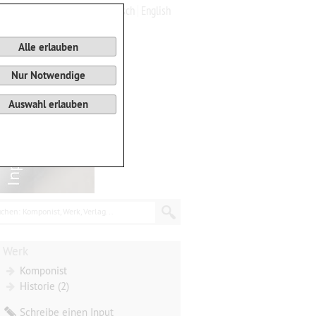
Deutsch
English
0
Warenkorb
Alle erlauben
Nur Notwendige
Auswahl erlauben
chen: Komponist, Werk, Verlag...
Werk
Komponist
Historie (2)
Schreibe einen Input