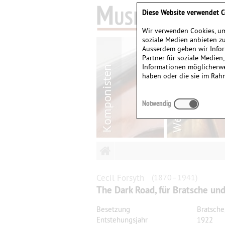
Diese Website verwendet C
Wir verwenden Cookies, um
soziale Medien anbieten zu
Ausserdem geben wir Infor
Partner für soziale Medien
Informationen möglicherwe
haben oder die sie im Rah
Notwendig
Cecil
Forsyth
(1870–1941)
The Dark Road, für Bratsche und
Besetzung
Bratsche
Entstehungsjahr
1922