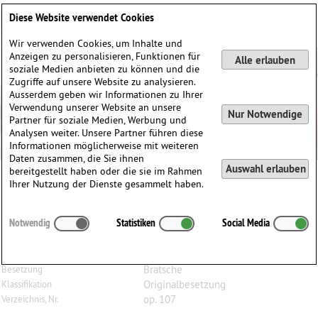
Deutsch
English
0
Diese Website verwendet Cookies
Anmelden / Registrieren
Wir verwenden Cookies, um Inhalte und
Anzeigen zu personalisieren, Funktionen für
Alle erlauben
soziale Medien anbieten zu können und die
Zugriffe auf unsere Website zu analysieren.
Ausserdem geben wir Informationen zu Ihrer
Verwendung unserer Website an unsere
Nur Notwendige
Partner für soziale Medien, Werbung und
Analysen weiter. Unsere Partner führen diese
Informationen möglicherweise mit weiteren
Daten zusammen, die Sie ihnen
Auswahl erlauben
bereitgestellt haben oder die sie im Rahmen
Ihrer Nutzung der Dienste gesammelt haben.
Michael
Denhoff
(1955)
Notwendig
Statistiken
Social Media
Strophen, op. 107, für Bratsche solo
Band 1 und Band 2 erhältlich
Bratsche
Besetzung
Originalbesetzung
Klassifikation
op. 107
Verzeichnis, Nr.