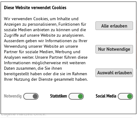
Deutsch
English
0
Diese Website verwendet Cookies
Anmelden / Registrieren
Wir verwenden Cookies, um Inhalte und
Anzeigen zu personalisieren, Funktionen für
Alle erlauben
soziale Medien anbieten zu können und die
Zugriffe auf unsere Website zu analysieren.
Ausserdem geben wir Informationen zu Ihrer
Verwendung unserer Website an unsere
Nur Notwendige
Partner für soziale Medien, Werbung und
Analysen weiter. Unsere Partner führen diese
Informationen möglicherweise mit weiteren
Daten zusammen, die Sie ihnen
Auswahl erlauben
bereitgestellt haben oder die sie im Rahmen
Ihrer Nutzung der Dienste gesammelt haben.
Alle Inputs von
EHO administrator
Notwendig
Statistiken
Social Media
Eugène Hartzell
(1932-2000)
(von EHO administrator)
Weitere Informationen und Inhalte werden nachgereicht vom
Eugene Hartzell Office.