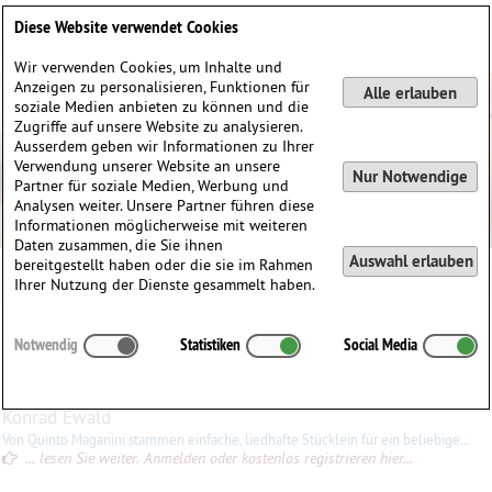
Deutsch
English
0
Diese Website verwendet Cookies
Anmelden / Registrieren
Wir verwenden Cookies, um Inhalte und
Anzeigen zu personalisieren, Funktionen für
Alle erlauben
soziale Medien anbieten zu können und die
Zugriffe auf unsere Website zu analysieren.
Ausserdem geben wir Informationen zu Ihrer
Verwendung unserer Website an unsere
Nur Notwendige
Partner für soziale Medien, Werbung und
Analysen weiter. Unsere Partner führen diese
Informationen möglicherweise mit weiteren
Daten zusammen, die Sie ihnen
Auswahl erlauben
bereitgestellt haben oder die sie im Rahmen
Ihrer Nutzung der Dienste gesammelt haben.
Quinto
Maganini
(1897–1974)
Notwendig
Statistiken
Social Media
∗
30.11.1897 in
Fairfield, Kalifornien, USA
†
10.03.1974 in
Greenwich, Connecticut, USA
Konrad Ewald
Von Quinto Maganini stammen einfache, liedhafte Stücklein für ein beliebiges Streichinstrument und Klavier.
... lesen Sie weiter. Anmelden oder kostenlos registrieren hier...