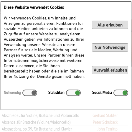
Deutsch
English
0
Diese Website verwendet Cookies
Anmelden / Registrieren
Wir verwenden Cookies, um Inhalte und
Anzeigen zu personalisieren, Funktionen für
Alle erlauben
soziale Medien anbieten zu können und die
Zugriffe auf unsere Website zu analysieren.
Ausserdem geben wir Informationen zu Ihrer
Verwendung unserer Website an unsere
Nur Notwendige
Partner für soziale Medien, Werbung und
Analysen weiter. Unsere Partner führen diese
Informationen möglicherweise mit weiteren
Daten zusammen, die Sie ihnen
Auswahl erlauben
bereitgestellt haben oder die sie im Rahmen
Ihrer Nutzung der Dienste gesammelt haben.
Alle
A
B
C
D
E
F
G
H
I
J
K
L
M
N
O
P
Q
Notwendig
Statistiken
Social Media
R
S
T
U
V
W
X
Y
Z
0-9
Abschied, für Altsaxophon (Viola) und Klavier
Horst Lohse
Abschiede... für Violine, Bratsche und Violoncollo
Gerhard Stäbler
Absence, für Bratsche (Violine/Violoncello)
Peter Schuback
Abstractions, op. 39, für Bratsche und Klavier
John Ferritto