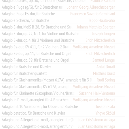
Maurice Karkoff
Adagio doloroso, op. 30, für Violine (Bratsche/Violoncello) und Orgel (Klavier)
Adagio e Fuga (g/G), für 2 Bratschen und 2 Violoncelli
Johann Georg Albrechtsberger
Adagio e Fuga Es-dur, für Bratsche
Francesco Saverio Geminiani
Adagio e Scherzo, für Bratsche
Teppo Hauta-aho
Adagio E-dur, MeiS B 28, für Bratsche und Streicher
Johann Matthias Sperger
Adagio E-dur, op. 22, Nr. 1, für Violine und Bratsche
Joseph Jongen
Adagio E-dur, op. 4, für 2 Violinen und Bratsche
Erich Mitzscherlich
Adagio Es-dur, KV 411, für 2 Violinen, 2 Bratschen und Violoncello
Wolfgang Amadeus Mozart
Adagio Es-dur, op. 11, für Bratsche und Orgel
Erich Mitzscherlich
Adagio F-dur, op. 59, für Bratsche und Orgel
Samuel Lange
Adagio für Bratsche und Klavier
Antal Doráti
Adagio für Bratschenquartett
Matthias Durst
Adagio für Glasharmonika (Mozart 617A), arrangiert für 3 Bratschen
Rudi Spring
Adagio für Glasharmonika, KV 617A, arrangiert für 3 Bratschen
Wolfgang Amadeus Mozart
Adagio für Klarinette (Saxophon/Violine/Bratsche) und Orgel
Suzanne Haik-Vantoura
Adagio in F-moll, arrangiert für 4 Bratschen
Wolfgang Amadeus Mozart
Adagio mit 10 Variationen, für Oboe und Bratsche
Joseph Fiala
Adagio patetico, für Bratsche und Klavier
Yngve Sköld
Juan Crisóstomo Arriaga
Adagio und Allegretto d-moll, arrangiert für Querflöte, Violine und Bratsche oder 2 Violinen und Bratsche
Juan Crisóstomo Arriaga
Adagio und Allegretto d-moll, arrangiert für Violine, Bratsche und Violoncello