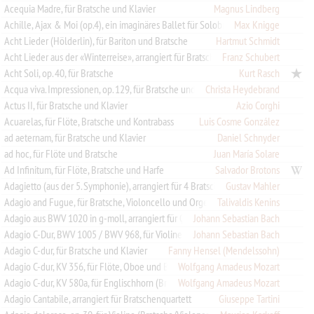
Acequia Madre, für Bratsche und Klavier
Magnus Lindberg
Max Knigge
Achille, Ajax & Moi (op.4), ein imaginäres Ballet für Solobratsche und Bratschenorchester
Acht Lieder (Hölderlin), für Bariton und Bratsche
Hartmut Schmidt
Acht Lieder aus der «Winterreise», arrangiert für Bratsche und Klavier
Franz Schubert
Acht Soli, op. 40, für Bratsche
Kurt Rasch
Acqua viva. Impressionen, op. 129, für Bratsche und Harfe
Christa Heydebrand
Actus II, für Bratsche und Klavier
Azio Corghi
Acuarelas, für Flöte, Bratsche und Kontrabass
Luis Cosme González
ad aeternam, für Bratsche und Klavier
Daniel Schnyder
ad hoc, für Flöte und Bratsche
Juan María Solare
Ad Infinitum, für Flöte, Bratsche und Harfe
Salvador Brotons
Adagietto (aus der 5. Symphonie), arrangiert für 4 Bratschen
Gustav Mahler
Adagio and Fugue, für Bratsche, Violoncello und Orgel
Talivaldis Kenins
Johann Sebastian Bach
Adagio aus BWV 1020 in g-moll, arrangiert für Querflöte, Violine und Bratsche oder 2 Violinen und Bratsche
Adagio C-Dur, BWV 1005 / BWV 968, für Violine und Bratsche
Johann Sebastian Bach
Adagio C-dur, für Bratsche und Klavier
Fanny Hensel (Mendelssohn)
Adagio C-dur, KV 356, für Flöte, Oboe und Bratsche
Wolfgang Amadeus Mozart
Wolfgang Amadeus Mozart
Adagio C-dur, KV 580a, für Englischhorn (Bratsche), 2 Violinen und Violoncello
Adagio Cantabile, arrangiert für Bratschenquartett
Giuseppe Tartini