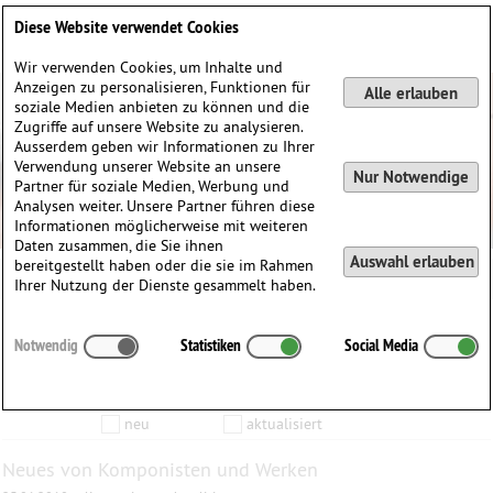
Deutsch
English
0
Diese Website verwendet Cookies
Anmelden / Registrieren
Wir verwenden Cookies, um Inhalte und
Anzeigen zu personalisieren, Funktionen für
Alle erlauben
soziale Medien anbieten zu können und die
Zugriffe auf unsere Website zu analysieren.
Ausserdem geben wir Informationen zu Ihrer
Verwendung unserer Website an unsere
Nur Notwendige
Partner für soziale Medien, Werbung und
Analysen weiter. Unsere Partner führen diese
Informationen möglicherweise mit weiteren
Daten zusammen, die Sie ihnen
Auswahl erlauben
bereitgestellt haben oder die sie im Rahmen
Ihrer Nutzung der Dienste gesammelt haben.
Inhalte die vom
bis zum
Notwendig
Statistiken
Social Media
Anzeigen
aktualisiert wurden…
Filtern nach:
Komponist
Werk
Produkt
neu
aktualisiert
Neues von Komponisten und Werken