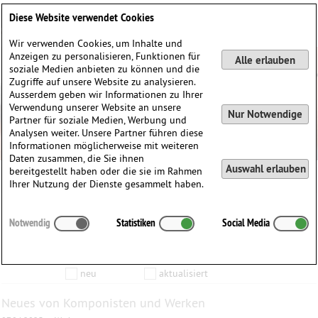
Deutsch
English
0
Diese Website verwendet Cookies
Anmelden / Registrieren
Wir verwenden Cookies, um Inhalte und
Anzeigen zu personalisieren, Funktionen für
Alle erlauben
soziale Medien anbieten zu können und die
Zugriffe auf unsere Website zu analysieren.
Ausserdem geben wir Informationen zu Ihrer
Verwendung unserer Website an unsere
Nur Notwendige
Partner für soziale Medien, Werbung und
Analysen weiter. Unsere Partner führen diese
Informationen möglicherweise mit weiteren
Daten zusammen, die Sie ihnen
Auswahl erlauben
bereitgestellt haben oder die sie im Rahmen
Ihrer Nutzung der Dienste gesammelt haben.
Inhalte die vom
bis zum
Notwendig
Statistiken
Social Media
Anzeigen
aktualisiert wurden…
Filtern nach:
Komponist
Werk
Produkt
neu
aktualisiert
Neues von Komponisten und Werken