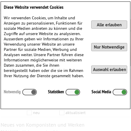
Deutsch
English
0
Diese Website verwendet Cookies
Anmelden / Registrieren
Wir verwenden Cookies, um Inhalte und
Anzeigen zu personalisieren, Funktionen für
Alle erlauben
soziale Medien anbieten zu können und die
Zugriffe auf unsere Website zu analysieren.
Ausserdem geben wir Informationen zu Ihrer
Verwendung unserer Website an unsere
Nur Notwendige
Partner für soziale Medien, Werbung und
Analysen weiter. Unsere Partner führen diese
Informationen möglicherweise mit weiteren
Daten zusammen, die Sie ihnen
Auswahl erlauben
bereitgestellt haben oder die sie im Rahmen
Ihrer Nutzung der Dienste gesammelt haben.
Inhalte die vom
bis zum
Notwendig
Statistiken
Social Media
Anzeigen
aktualisiert wurden…
Filtern nach:
Komponist
Werk
Produkt
neu
aktualisiert
Neues von Komponisten und Werken