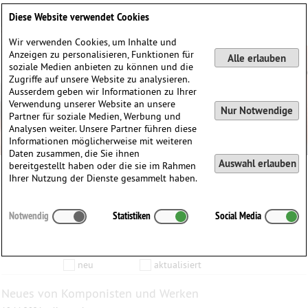
Deutsch
English
0
Diese Website verwendet Cookies
Anmelden / Registrieren
Wir verwenden Cookies, um Inhalte und
Anzeigen zu personalisieren, Funktionen für
Alle erlauben
soziale Medien anbieten zu können und die
Zugriffe auf unsere Website zu analysieren.
Ausserdem geben wir Informationen zu Ihrer
Verwendung unserer Website an unsere
Nur Notwendige
Partner für soziale Medien, Werbung und
Analysen weiter. Unsere Partner führen diese
Informationen möglicherweise mit weiteren
Daten zusammen, die Sie ihnen
Auswahl erlauben
bereitgestellt haben oder die sie im Rahmen
Ihrer Nutzung der Dienste gesammelt haben.
Inhalte die vom
bis zum
Notwendig
Statistiken
Social Media
Anzeigen
aktualisiert wurden…
Filtern nach:
Komponist
Werk
Produkt
neu
aktualisiert
Neues von Komponisten und Werken