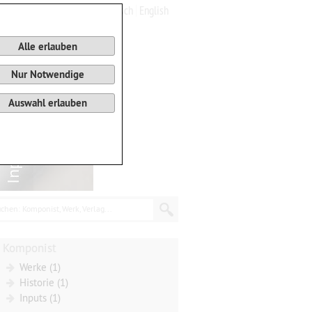
Deutsch
English
0
Warenkorb
Alle erlauben
Nur Notwendige
Auswahl erlauben
chen: Komponist, Werk, Verlag...
Komponist
Werke (1)
Historie (1)
Inputs (1)