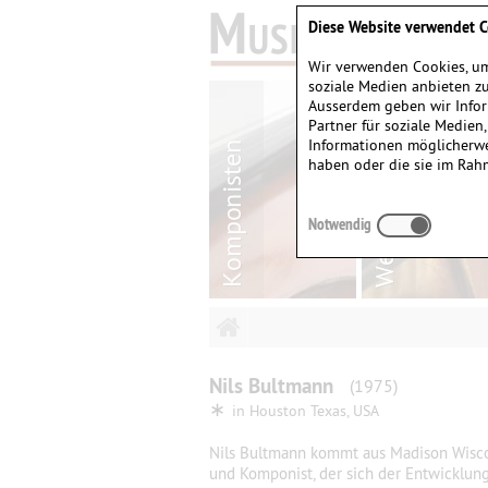
Diese Website verwendet C
Wir verwenden Cookies, um
soziale Medien anbieten zu
Ausserdem geben wir Infor
Partner für soziale Medien
Informationen möglicherwe
haben oder die sie im Rah
Notwendig
Nils
Bultmann
(1975)
∗
in
Houston Texas, USA
Nils Bultmann kommt aus Madison Wiscons
und Komponist, der sich der Entwicklun