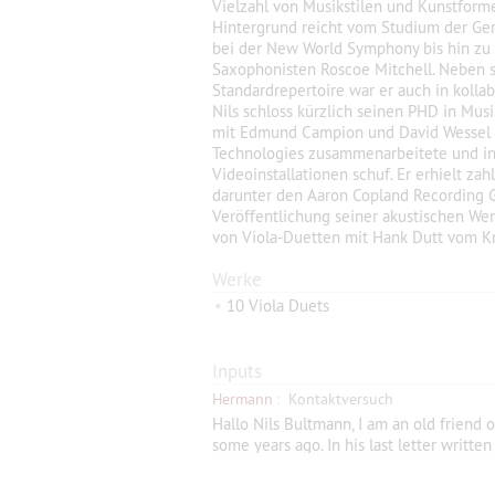
Vielzahl von Musikstilen und Kunstforme
Hintergrund reicht vom Studium der Germ
bei der New World Symphony bis hin zu
Saxophonisten Roscoe Mitchell. Neben se
Standardrepertoire war er auch in kollab
Nils schloss kürzlich seinen PHD in Mus
mit Edmund Campion und David Wessel 
Technologies zusammenarbeitete und in
Videoinstallationen schuf. Er erhielt z
darunter den Aaron Copland Recording 
Veröffentlichung seiner akustischen Wer
von Viola-Duetten mit Hank Dutt vom Kr
Werke
•
10 Viola Duets
Inputs
Hermann
:
Kontaktversuch
Hallo Nils Bultmann, I am an old friend 
some years ago. In his last letter writt
your name and Krista - your sister. Atta
family. Please let me know if this messag