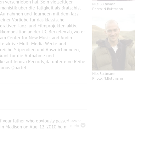
n verschrieben hat. Sein vielseitiger
Nils Bultmann
anistik über die Tätigkeit als Bratschist
Photo: N.Bultmann
 Aufnahmen und Tourneen mit dem Jazz-
iner Vorliebe für das klassische
orativen Tanz- und Filmprojekten aktiv.
ikkomposition an der UC Berkeley ab, wo er
am Center for New Music and Audio
teraktive Multi-Media-Werke und
ahlreiche Stipendien und Auszeichnungen,
Grant für die Aufnahme und
ke auf Innova Records, darunter eine Reihe
onos Quartet.
Nils Bultmann
Photo: N.Bultmann
of your father who obviously passed away
mehr
en in Madison on Aug. 12, 2010 he mentioned
ched I found a beautiful photo of your whole
e will arrive on your desk. Best regards,