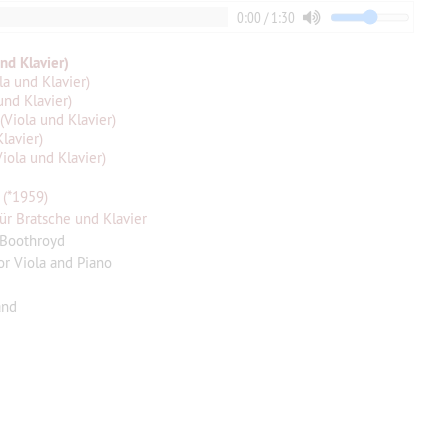
0:00 / 1:30
und Klavier)
ola und Klavier)
 und Klavier)
 (Viola und Klavier)
Klavier)
Viola und Klavier)
 (*1959)
 für Bratsche und Klavier
 Boothroyd
for Viola and Piano
and