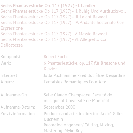
Sechs Phantasiestücke Op. 117 (1927) - I. Ländler
Sechs Phantasiestücke Op. 117 (1927) - II. Ruhig Und Ausdrucksvoll
Sechs Phantasiestücke Op. 117 (1927) - III. Leicht Bewegt
Sechs Phantasiestücke Op. 117 (1927) - IV. Andante Sostenuto Con
Espressione
Sechs Phantasiestücke Op. 117 (1927) - V. Mässig Bewegt
Sechs Phantasiestücke Op. 117 (1927) - VI. Allegretto Con
Delicatezza
Komponist:
Robert Fuchs
Werk:
6 Phantasiestücke, op. 117, für Bratsche und
Klavier
Interpret:
Jutta Puchhammer-Sédillot, Élise Desjardins
Album:
Fantaisies Romantiques Pour Alto
Aufnahme-Ort:
Salle Claude Champagne, Faculté de
musique at Université de Montréal
Aufnahme-Datum:
September 2000
Zusatzinformation:
Producer and artistic director: André Gilles
Duchemin
Recording engeneer/ Editing, Mixing,
Mastering: Myke Roy