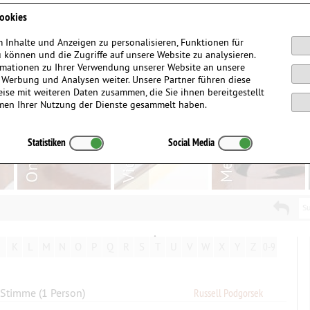
Anmelden / Registrieren
ookies
 Inhalte und Anzeigen zu personalisieren, Funktionen für
 können und die Zugriffe auf unsere Website zu analysieren.
mationen zu Ihrer Verwendung unserer Website an unsere
, Werbung und Analysen weiter. Unsere Partner führen diese
ise mit weiteren Daten zusammen, die Sie ihnen bereitgestellt
men Ihrer Nutzung der Dienste gesammelt haben.
Statistiken
Social Media
Su
K
L
M
N
O
P
Q
R
S
T
U
V
W
X
Y
Z
0-9
 Stimme (1 Person)
Russell Podgorsek