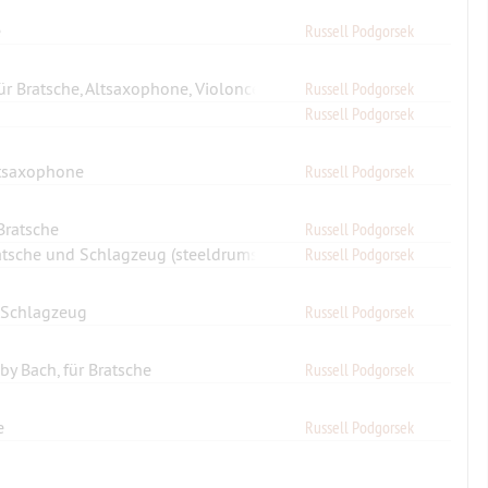
e
Russell Podgorsek
Russell Podgorsek
Compound Variations: Poco Adagio, für Bratsche, Altsaxophone, Violoncello und Bassposaune
Russell Podgorsek
ltsaxophone
Russell Podgorsek
Bratsche
Russell Podgorsek
Bratsche und Schlagzeug (steeldrums)
Russell Podgorsek
d Schlagzeug
Russell Podgorsek
by Bach, für Bratsche
Russell Podgorsek
e
Russell Podgorsek