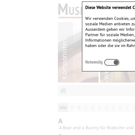
Diese Website verwendet C
Wir verwenden Cookies, um
soziale Medien anbieten zu
Ausserdem geben wir Infor
Partner für soziale Medien
Informationen möglicherwe
haben oder die sie im Rah
Notwendig
Alle
A
B
C
D
E
F
G
H
I
J
A
A Bear and a Bunny, für Bratsche und