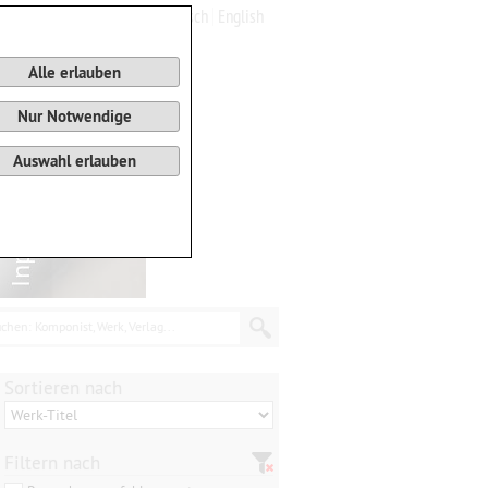
Deutsch
English
0
Warenkorb
Alle erlauben
Nur Notwendige
Auswahl erlauben
chen: Komponist, Werk, Verlag...
Sortieren nach
Filtern nach