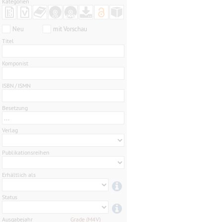
Kategorien
Neu
mit Vorschau
Titel
Komponist
ISBN / ISMN
Besetzung
...
Verlag
Publikationsreihen
Erhältlich als
Status
Ausgabejahr
Grade (M4V)