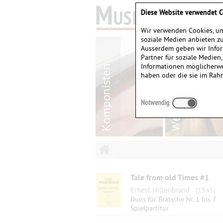
Diese Website verwendet C
Wir verwenden Cookies, um
soziale Medien anbieten zu
Ausserdem geben wir Infor
Partner für soziale Medien
Informationen möglicherwe
haben oder die sie im Rah
Notwendig
Tale from old Times #1
Ernest Hiltenbrand
(1945)
Duos für Bratsche Nr. 1 bis 7
Spielpartitur