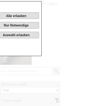
Deutsch
English
0
Warenkorb
Alle erlauben
Nur Notwendige
Auswahl erlauben
chen: Komponist, Werk, Verlag...
Sortieren nach
Filtern nach