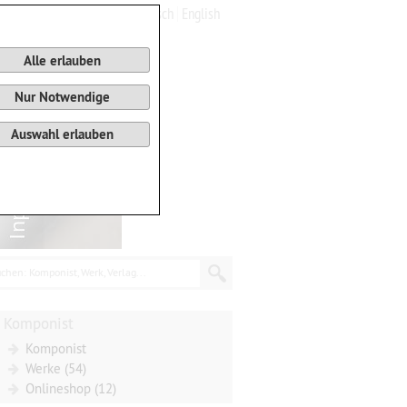
Deutsch
English
0
Warenkorb
Alle erlauben
Nur Notwendige
Auswahl erlauben
chen: Komponist, Werk, Verlag...
Komponist
Komponist
Werke (54)
Onlineshop (12)