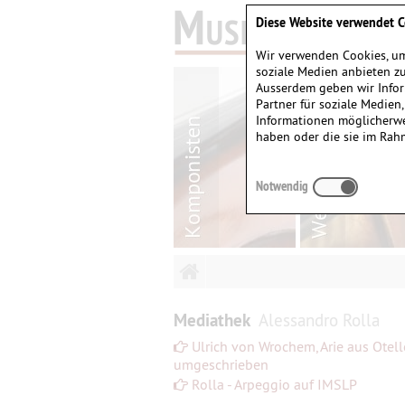
Diese Website verwendet C
Wir verwenden Cookies, um
soziale Medien anbieten zu
Ausserdem geben wir Infor
Partner für soziale Medien
Informationen möglicherwe
haben oder die sie im Rah
Notwendig
Mediathek
Alessandro Rolla
Ulrich von Wrochem, Arie aus Otell
umgeschrieben
Rolla - Arpeggio auf IMSLP