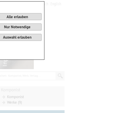
Deutsch
English
0
Warenkorb
Alle erlauben
Nur Notwendige
Auswahl erlauben
chen: Komponist, Werk, Verlag...
Komponist
Komponist
Werke (9)