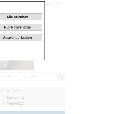
Deutsch
English
0
Warenkorb
Alle erlauben
Nur Notwendige
Auswahl erlauben
chen: Komponist, Werk, Verlag...
Komponist
Komponist
Werke (11)