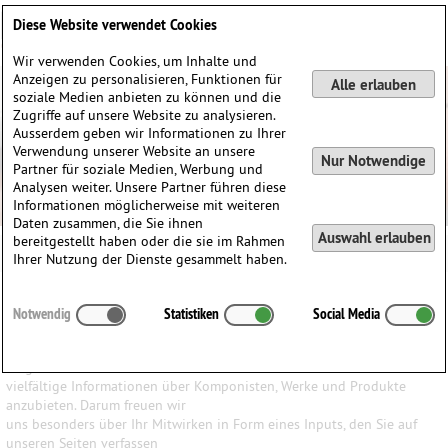
Deutsch
English
0
Diese Website verwendet Cookies
Anmelden / Registrieren
Wir verwenden Cookies, um Inhalte und
Anzeigen zu personalisieren, Funktionen für
Alle erlauben
soziale Medien anbieten zu können und die
Zugriffe auf unsere Website zu analysieren.
Ausserdem geben wir Informationen zu Ihrer
Verwendung unserer Website an unsere
Nur Notwendige
Partner für soziale Medien, Werbung und
Analysen weiter. Unsere Partner führen diese
Informationen möglicherweise mit weiteren
Daten zusammen, die Sie ihnen
Auswahl erlauben
bereitgestellt haben oder die sie im Rahmen
Ihrer Nutzung der Dienste gesammelt haben.
Ihr Input ist uns wichtig
Notwendig
Statistiken
Social Media
Wir haben den Anspruch, den Besuchern unserer Website ein
möglichst breites Wissen und
vielfältige Informationen über Komponisten, Werke und Produkte
anzubieten. Darum freuen wir
uns besonders über Ihr Mitwirken in Form eines Inputs, den Sie auf
unseren Seiten verfassen