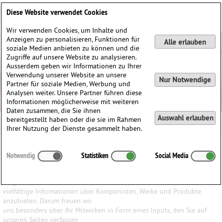
Deutsch
English
0
Diese Website verwendet Cookies
Anmelden / Registrieren
Wir verwenden Cookies, um Inhalte und
Anzeigen zu personalisieren, Funktionen für
Alle erlauben
soziale Medien anbieten zu können und die
Zugriffe auf unsere Website zu analysieren.
Ausserdem geben wir Informationen zu Ihrer
Verwendung unserer Website an unsere
Nur Notwendige
Partner für soziale Medien, Werbung und
Analysen weiter. Unsere Partner führen diese
Informationen möglicherweise mit weiteren
Daten zusammen, die Sie ihnen
Auswahl erlauben
bereitgestellt haben oder die sie im Rahmen
Ihrer Nutzung der Dienste gesammelt haben.
Ihr Input ist uns wichtig
Notwendig
Statistiken
Social Media
Wir haben den Anspruch, den Besuchern unserer Website ein
möglichst breites Wissen und
vielfältige Informationen über Komponisten, Werke und Produkte
anzubieten. Darum freuen wir
uns besonders über Ihr Mitwirken in Form eines Inputs, den Sie auf
unseren Seiten verfassen