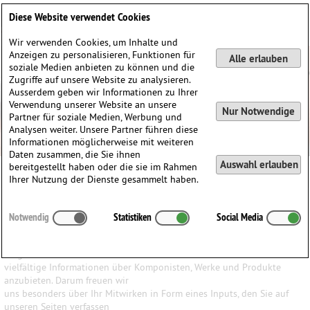
Deutsch
English
0
Diese Website verwendet Cookies
Anmelden / Registrieren
Wir verwenden Cookies, um Inhalte und
Anzeigen zu personalisieren, Funktionen für
Alle erlauben
soziale Medien anbieten zu können und die
Zugriffe auf unsere Website zu analysieren.
Ausserdem geben wir Informationen zu Ihrer
Verwendung unserer Website an unsere
Nur Notwendige
Partner für soziale Medien, Werbung und
Analysen weiter. Unsere Partner führen diese
Informationen möglicherweise mit weiteren
Daten zusammen, die Sie ihnen
Auswahl erlauben
bereitgestellt haben oder die sie im Rahmen
Ihrer Nutzung der Dienste gesammelt haben.
Ihr Input ist uns wichtig
Notwendig
Statistiken
Social Media
Wir haben den Anspruch, den Besuchern unserer Website ein
möglichst breites Wissen und
vielfältige Informationen über Komponisten, Werke und Produkte
anzubieten. Darum freuen wir
uns besonders über Ihr Mitwirken in Form eines Inputs, den Sie auf
unseren Seiten verfassen