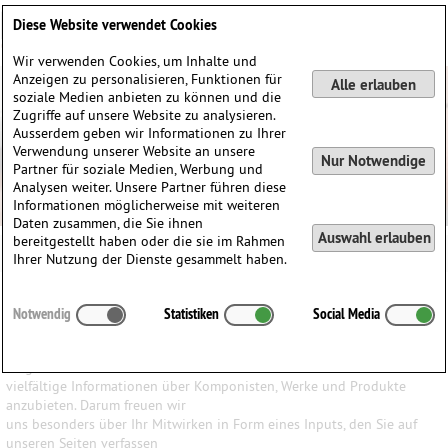
Deutsch
English
0
Diese Website verwendet Cookies
Anmelden / Registrieren
Wir verwenden Cookies, um Inhalte und
Anzeigen zu personalisieren, Funktionen für
Alle erlauben
soziale Medien anbieten zu können und die
Zugriffe auf unsere Website zu analysieren.
Ausserdem geben wir Informationen zu Ihrer
Verwendung unserer Website an unsere
Nur Notwendige
Partner für soziale Medien, Werbung und
Analysen weiter. Unsere Partner führen diese
Informationen möglicherweise mit weiteren
Daten zusammen, die Sie ihnen
Auswahl erlauben
bereitgestellt haben oder die sie im Rahmen
Ihrer Nutzung der Dienste gesammelt haben.
Ihr Input ist uns wichtig
Notwendig
Statistiken
Social Media
Wir haben den Anspruch, den Besuchern unserer Website ein
möglichst breites Wissen und
vielfältige Informationen über Komponisten, Werke und Produkte
anzubieten. Darum freuen wir
uns besonders über Ihr Mitwirken in Form eines Inputs, den Sie auf
unseren Seiten verfassen