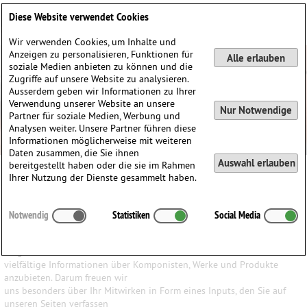
Deutsch
English
0
Diese Website verwendet Cookies
Anmelden / Registrieren
Wir verwenden Cookies, um Inhalte und
Anzeigen zu personalisieren, Funktionen für
Alle erlauben
soziale Medien anbieten zu können und die
Zugriffe auf unsere Website zu analysieren.
Ausserdem geben wir Informationen zu Ihrer
Verwendung unserer Website an unsere
Nur Notwendige
Partner für soziale Medien, Werbung und
Analysen weiter. Unsere Partner führen diese
Informationen möglicherweise mit weiteren
Daten zusammen, die Sie ihnen
Auswahl erlauben
bereitgestellt haben oder die sie im Rahmen
Ihrer Nutzung der Dienste gesammelt haben.
Ihr Input ist uns wichtig
Notwendig
Statistiken
Social Media
Wir haben den Anspruch, den Besuchern unserer Website ein
möglichst breites Wissen und
vielfältige Informationen über Komponisten, Werke und Produkte
anzubieten. Darum freuen wir
uns besonders über Ihr Mitwirken in Form eines Inputs, den Sie auf
unseren Seiten verfassen