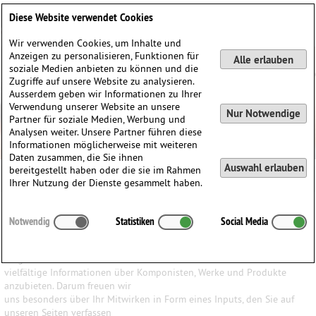
Deutsch
English
0
Diese Website verwendet Cookies
Anmelden / Registrieren
Wir verwenden Cookies, um Inhalte und
Anzeigen zu personalisieren, Funktionen für
Alle erlauben
soziale Medien anbieten zu können und die
Zugriffe auf unsere Website zu analysieren.
Ausserdem geben wir Informationen zu Ihrer
Verwendung unserer Website an unsere
Nur Notwendige
Partner für soziale Medien, Werbung und
Analysen weiter. Unsere Partner führen diese
Informationen möglicherweise mit weiteren
Daten zusammen, die Sie ihnen
Auswahl erlauben
bereitgestellt haben oder die sie im Rahmen
Ihrer Nutzung der Dienste gesammelt haben.
Ihr Input ist uns wichtig
Notwendig
Statistiken
Social Media
Wir haben den Anspruch, den Besuchern unserer Website ein
möglichst breites Wissen und
vielfältige Informationen über Komponisten, Werke und Produkte
anzubieten. Darum freuen wir
uns besonders über Ihr Mitwirken in Form eines Inputs, den Sie auf
unseren Seiten verfassen